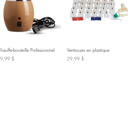
Aperçu rapide
Aperçu rapide
hauffe-bouteille Professionnel
Ventouses en plastique
ix
Prix
9,99 $
29,99 $