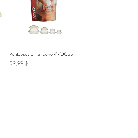
Aperçu rapide
Ventouses en silicone -PROCup
Prix
39,99 $