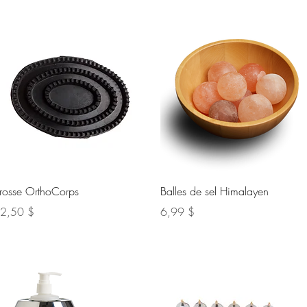
Aperçu rapide
Aperçu rapide
rosse OrthoCorps
Balles de sel Himalayen
ix
Prix
2,50 $
6,99 $