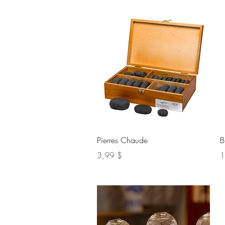
Aperçu rapide
Pierres Chaude
B
Prix
Pr
3,99 $
1