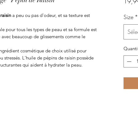
19,9
raisin
a peu ou pas d'odeur, et sa texture est
Size
*
ale pour tous les types de peau et sa formule est
Séle
ge avec beaucoup de glissements comme le
Quanti
 ingrédient cosmétique de choix utilisé pour
u stressés. L'huile de pépins de raisin possède
ructurantes qui aident à hydrater la peau.