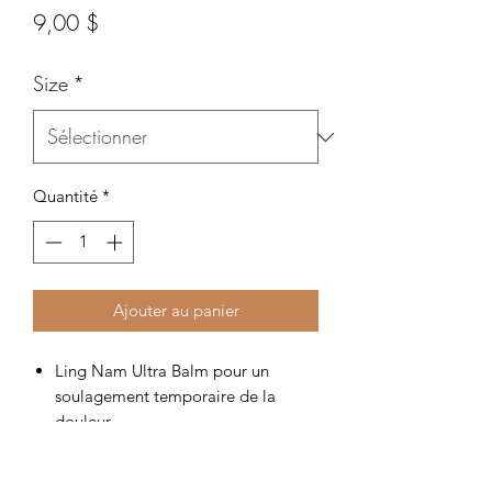
Prix
9,00 $
Size
*
Quantité
*
Ajouter au panier
Ling Nam Ultra Balm pour un
soulagement temporaire de la
douleur
Douleur des muscles et des
articulations associée à des maux