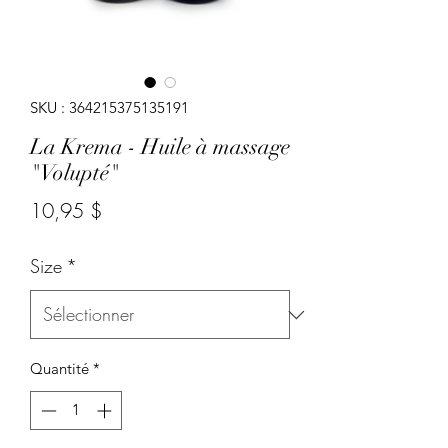
SKU : 364215375135191
La Krema - Huile à massage
"Volupté"
Prix
10,95 $
Size
*
Quantité
*