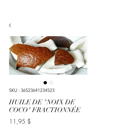
SKU : 36523641234523
HUILE DE "NOIX DE
COCO" FRACTIONNÉE
Prix
11,95 $