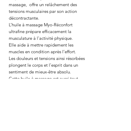
massage, offre un relâchement des
tensions musculaires par son action
décontractante.
L’huile à massage Myo-Réconfort
ultrafine prépare efficacement la
musculature à l’activité physique.
Elle aide à mettre rapidement les
muscles en condition après l’effort.
Les douleurs et tensions ainsi résorbées
plongent le corps et l’esprit dans un
sentiment de mieux-être absolu.
Cette huile à massage est aussi tout
indiquée pour les gens affectés de
troubles respiratoires grâce aux
propriétés des huiles essentielles
qu’elle contient.
Pour un résultat optimal, prendre
un bain de boue micronisée Myo-
Réconfort Bioterra et faire une friction